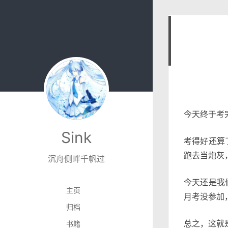
今天终于考
Sink
考得好还算
跑去当炮灰
沉舟侧畔千帆过
今天还是我
主页
月考没参加
归档
总之，这就
书籍